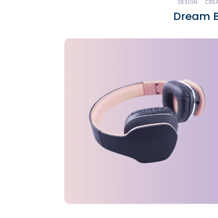
DESIGN
CREA
Dream B