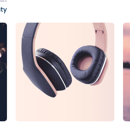
URES
ity