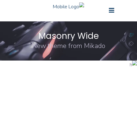
Masonry Wide
New theme from Mikado
ORIGINAL
DESIGN
Sound Oasis