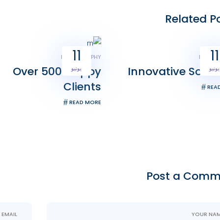
Related P
11
11
PHOTOGRAPHY
PHOTO
Over 500 Happy
Innovative Solut
يونيو
يونيو
Clients
REA
READ MORE
Post a Comm