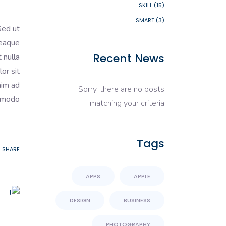
SKILL
(15)
SMART
(3)
Sed ut
 eaque
Recent News
 nulla
or sit
nim ad
Sorry, there are no posts
mmodo.
matching your criteria
Tags
SHARE
APPS
APPLE
DESIGN
BUSINESS
PHOTOGRAPHY