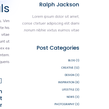
ls
Ralph Jackson
Lorem ipsum dolor sit amet,
s. Vim
conse ctetuer adipiscing elit diami
te his
nonum nibhie vixtus euimos vitae.
 vitae
unt ut
Post Categories
 ex ea
entem.
BLOG
(1)
ueris.
CREATIVE
(12)
DESIGN
(3)
INSPIRATION
(8)
m
LIFESTYLE
(3)
t
NEWS
(3)
.
PHOTOGRAPHY
(3)