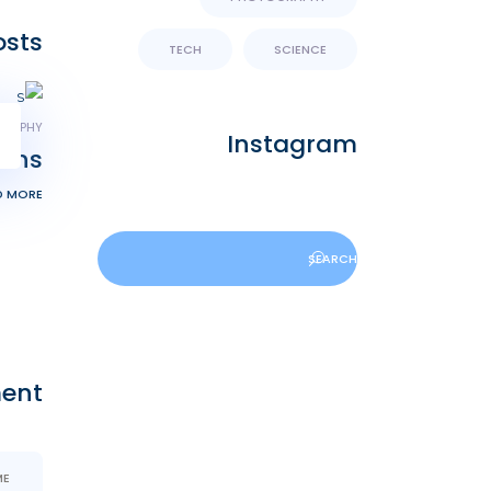
osts
TECH
SCIENCE
GRAPHY
Instagram
ions
D MORE
ent