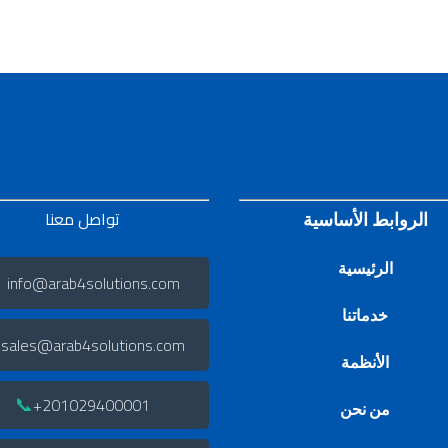
تواصل معنا
الروابط الأساسية
الرئيسية
info@arab4solutions.com

خدماتنا
sales@arab4solutions.com
الأنظمة
📞
201029400001+
من نحن