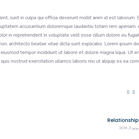
nt, sunt in culpa qui officia deserunt mollit anim id est laborum. 
 voluptatem accusantium doloremque laudantiu totam rem aperiam,
olor in reprehenderit in voluptate velit esse cillum dolore eu fugiat
non, architecto beatae vitae dicta sunt explicabo. Lorem ipsum dol
o eiusmod tempor incididunt ut labore et dolore magna liqua. Ut e
quis nostrud exercitation ullamco laboris nisi ut aliquip ex ea co
Relationship
يونيو 11, 2018