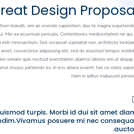
reat Design Proposa
trum blandit, vim an vivendo sapientem, duo te magna expetendi
 qui. Mei ea accumsan periculis. Contentiones mediocritatem ne qui, 
a elitr mnesarchum. Sint occaecat cupidatat non, architecto beatae
 amet, consectetur adipisicing elit, sed do eiusmod tempor incidid
m veniam quis nostrud exercitation ullamco laboris nisi ut aliquip
ul mucius partiendo ex. In eos altera iuvaret, has no nobis sapi
Nam in adhuc maluisset perseq
uismod turpis. Morbi id dui sit amet dia
ndim.Vivamus posuere mi nec consequa
auctor