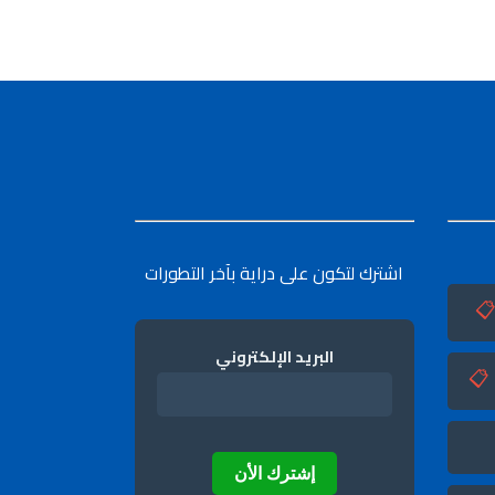
اشترك لتكون على دراية بآخر التطورات

البريد الإلكتروني
📋
إشترك الأن