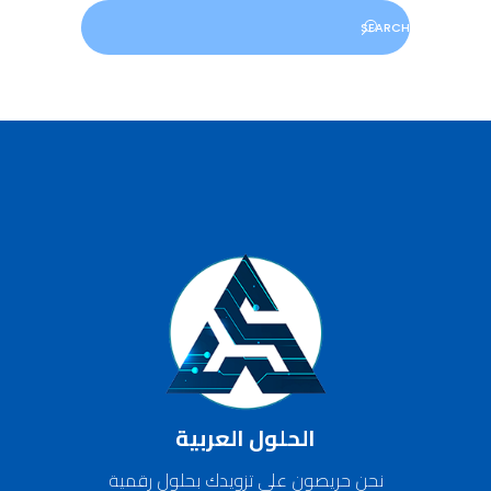
الحلول العربية
نحن حريصون على تزويدك بحلول رقمية